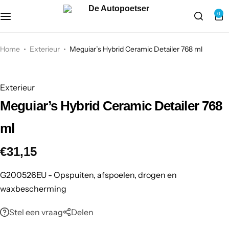
Webshop
0
Exterieur
Home
Exterieur
Meguiar’s Hybrid Ceramic Detailer 768 ml
Interieur
Exterieur
Accessoires
Meguiar’s Hybrid Ceramic Detailer 768
Exterieur
Interieur
ml
€
31,15
G200526EU - Opspuiten, afspoelen, drogen en
waxbescherming
Stel een vraag
Delen